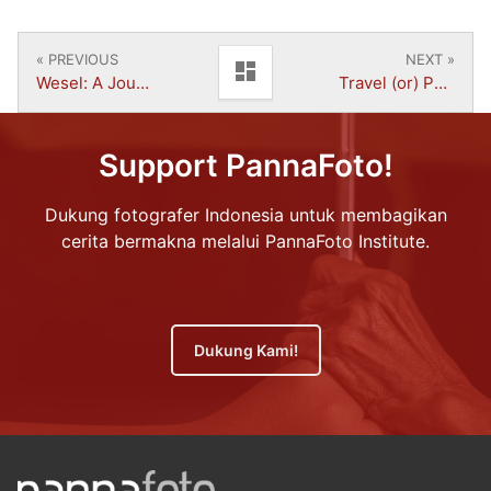
« PREVIOUS
NEXT »
dashboard
Wesel: A Journey to Discover | Primagung Dary
Travel (or) Photography | Ruben
Support PannaFoto!
Dukung fotografer Indonesia untuk membagikan
cerita bermakna melalui PannaFoto Institute.
Dukung Kami!