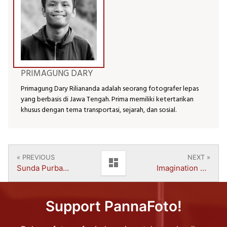
PRIMAGUNG DARY
Primagung Dary Riliananda adalah seorang fotografer lepas
yang berbasis di Jawa Tengah. Prima memiliki ketertarikan
khusus dengan tema transportasi, sejarah, dan sosial.
« PREVIOUS
NEXT »
dashboard
Sunda Purba | Muhammad Rifqi Akbar
Imagination Needs | Ridho Fauzan
Support PannaFoto!