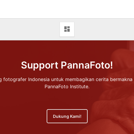
dashboard
Support PannaFoto!
 fotografer Indonesia untuk membagikan cerita bermakna 
PannaFoto Institute.
Dukung Kami!