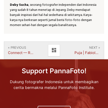
Deby Sucha
, seorang fotografer independen dari Indonesia
yang sudah 8 tahun menetap di Jepang. Deby mendapat
banyak inspirasi dari hal-hal sederhana di sekitarnya. Karya-
karya nya berkesan seperti jurnal berisi foto-foto dengan
momen sehari-hari dengan segala banalitasnya.
« PREVIOUS
NEXT »
dashboard
Connect — Release | Dani Effendi
Puja | Fabiola Natasha
Support PannaFoto!
Dukung fotografer Indonesia untuk membagikan
cerita bermakna melalui PannaFoto Institute.