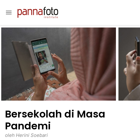
menu
Bersekolah di Masa
Pandemi
oleh Herini Soebari