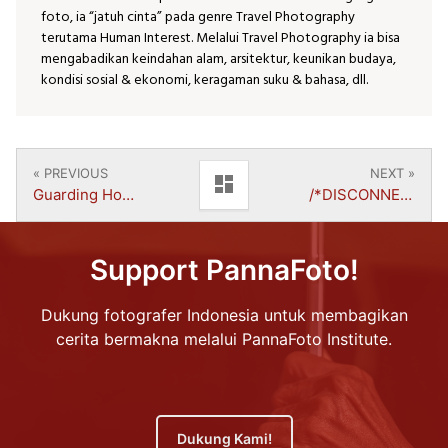
foto, ia “jatuh cinta” pada genre Travel Photography
terutama Human Interest. Melalui Travel Photography ia bisa
mengabadikan keindahan alam, arsitektur, keunikan budaya,
kondisi sosial & ekonomi, keragaman suku & bahasa, dll.
« PREVIOUS
NEXT »
dashboard
Guarding Hope | Harry Hartanto
/*DISCONNECT*/ | Kusuma Budi Perdanasari
Support PannaFoto!
Dukung fotografer Indonesia untuk membagikan
cerita bermakna melalui PannaFoto Institute.
Dukung Kami!