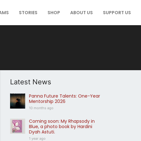
AMS
STORIES
SHOP
ABOUT US
SUPPORT US
Latest News
Panna Future Talents: One-Year
Mentorship 2026
10 months ago
Coming soon: My Rhapsody in
Blue, a photo book by Hardini
Dyah Astuti.
1 year ago