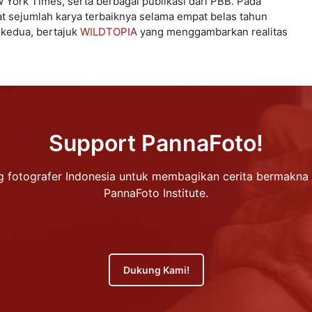
ork Times, serta berbagai publikasi dari PBB. Pada
sejumlah karya terbaiknya selama empat belas tahun
o kedua, bertajuk
WILDTOPIA
yang menggambarkan realitas
Support PannaFoto!
 fotografer Indonesia untuk membagikan cerita bermakna 
PannaFoto Institute.
Dukung Kami!