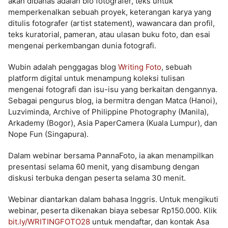
akan dibahas adalah bio fotografer, teks untuk
memperkenalkan sebuah proyek, keterangan karya yang
ditulis fotografer (artist statement), wawancara dan profil,
teks kuratorial, pameran, atau ulasan buku foto, dan esai
mengenai perkembangan dunia fotografi.
Wubin adalah penggagas blog
Writing Foto
, sebuah
platform digital untuk menampung koleksi tulisan
mengenai fotografi dan isu-isu yang berkaitan dengannya.
Sebagai pengurus blog, ia bermitra dengan Matca (Hanoi),
Luzviminda, Archive of Philippine Photography (Manila),
Arkademy (Bogor), Asia PaperCamera (Kuala Lumpur), dan
Nope Fun (Singapura).
Dalam webinar bersama PannaFoto, ia akan menampilkan
presentasi selama 60 menit, yang disambung dengan
diskusi terbuka dengan peserta selama 30 menit.
Webinar diantarkan dalam bahasa Inggris. Untuk mengikuti
webinar, peserta dikenakan biaya sebesar Rp150.000. Klik
bit.ly/WRITINGFOTO28
untuk mendaftar, dan kontak Asa