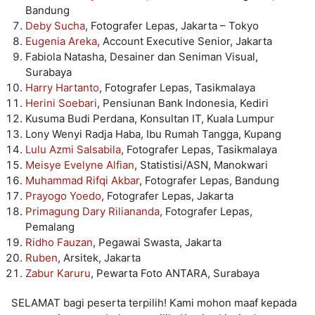
Bandung
Deby Sucha
, Fotografer Lepas, Jakarta – Tokyo
Eugenia Areka
, Account Executive Senior, Jakarta
Fabiola Natasha, Desainer dan Seniman Visual,
Surabaya
Harry Hartanto
, Fotografer Lepas, Tasikmalaya
Herini Soebari
, Pensiunan Bank Indonesia, Kediri
Kusuma Budi Perdana, Konsultan IT, Kuala Lumpur
Lony Wenyi Radja Haba, Ibu Rumah Tangga, Kupang
Lulu Azmi Salsabila
, Fotografer Lepas, Tasikmalaya
Meisye Evelyne Alfian
, Statistisi/ASN, Manokwari
Muhammad Rifqi Akbar
, Fotografer Lepas, Bandung
Prayogo Yoedo
, Fotografer Lepas, Jakarta
Primagung Dary Riliananda
, Fotografer Lepas,
Pemalang
Ridho Fauzan
, Pegawai Swasta, Jakarta
Ruben
, Arsitek, Jakarta
Zabur Karuru
, Pewarta Foto ANTARA, Surabaya
SELAMAT bagi peserta terpilih! Kami mohon maaf kepada