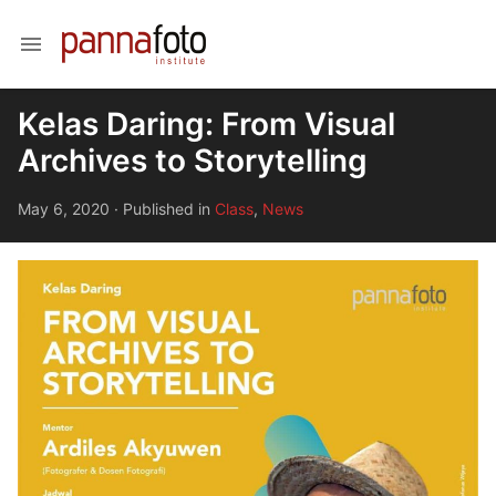
menu
Kelas Daring: From Visual
Archives to Storytelling
May 6, 2020
·
Published in
Class
,
News