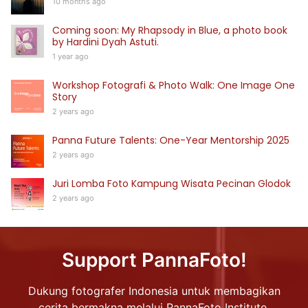
10 months ago
Coming soon: My Rhapsody in Blue, a photo book
by Hardini Dyah Astuti.
1 year ago
Workshop Fotografi & Photo Walk: One Image One
Story
2 years ago
Panna Future Talents: One-Year Mentorship 2025
2 years ago
Juri Lomba Foto Kampung Wisata Pecinan Glodok
2 years ago
Support PannaFoto!
Dukung fotografer Indonesia untuk membagikan
cerita bermakna melalui PannaFoto Institute.