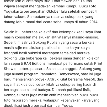
teman lain di antaranya Budi Dharmawan dan Taufan
Wijaya sempat mengadakan kembali Kumpul Buku Foto
Yogyakarta pertengahan Oktober lalu setelah sempat 4
tahun vakum. Sambutannya rasanya cukup baik, yang
datang lebih ramai dari acara sebelumnya di tahun 2014.
Selain itu, beberapa kolektif dan kelompok kecil saya lihat
masih konsisten melakukan aktivitasnya masing-masing.
Seperti misalnya Sokong Publish yang secara berkala
masih rajin melakukan publikasi online karya-karya
fotografi hasil submisi merespon tema dari mereka.
Sokong juga beberapa kali bekerja sama dengan kolektif
lain seperti RAR Editions membuat performans cetak Print
Show di beberapa acara. Salah satu anggota Sokong yang
juga alumni program Pannafoto, Danysswara, saat ini juga
baru menjalankan proyek Afdruk Kilat bersama Mes56, dan
saya lihat kios cuci cetak kilatnya cukup sering hadir di
berbagai acara seni budaya. Di ranah publikasi fisik,
Kamboja Press juga masih aktif menerbitkan buku-buku
foto risograph mereka, walaupun kebanyakan karya yang
dipublikasi justru berasal dari luar Yogya.