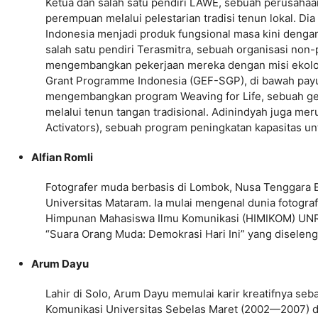
Ketua dan salah satu pendiri LAWE, sebuah perusahaa
perempuan melalui pelestarian tradisi tenun lokal. D
Indonesia menjadi produk fungsional masa kini dengan
salah satu pendiri Terasmitra, sebuah organisasi no
mengembangkan pekerjaan mereka dengan misi ekologi
Grant Programme Indonesia (GEF-SGP), di bawah payun
mengembangkan program Weaving for Life, sebuah ge
melalui tenun tangan tradisional. Adinindyah juga m
Activators), sebuah program peningkatan kapasitas 
Alfian Romli
Fotografer muda berbasis di Lombok, Nusa Tenggara Ba
Universitas Mataram. Ia mulai mengenal dunia fotograf
Himpunan Mahasiswa Ilmu Komunikasi (HIMIKOM) UNRA
“Suara Orang Muda: Demokrasi Hari Ini” yang disele
Arum Dayu
Lahir di Solo, Arum Dayu memulai karir kreatifnya seb
Komunikasi Universitas Sebelas Maret (2002—2007) dan