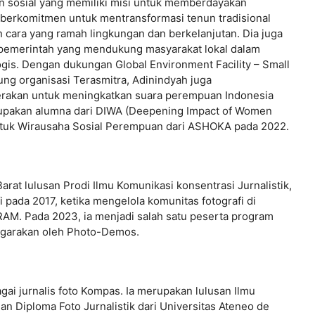
n sosial yang memiliki misi untuk memberdayakan
ia berkomitmen untuk mentransformasi tenun tradisional
 cara yang ramah lingkungan dan berkelanjutan. Dia juga
n-pemerintah yang mendukung masyarakat lokal dalam
s. Dengan dukungan Global Environment Facility – Small
g organisasi Terasmitra, Adinindyah juga
rakan untuk meningkatkan suara perempuan Indonesia
erupakan alumna dari DIWA (Deepening Impact of Women
untuk Wirausaha Sosial Perempuan dari ASHOKA pada 2022.
rat lulusan Prodi Ilmu Komunikasi konsentrasi Jurnalistik,
i pada 2017, ketika mengelola komunitas fotografi di
M. Pada 2023, ia menjadi salah satu peserta program
nggarakan oleh Photo-Demos.
agai jurnalis foto Kompas. Ia merupakan lulusan Ilmu
 Diploma Foto Jurnalistik dari Universitas Ateneo de