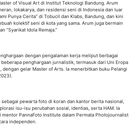
ter of Visual Art di Institut Teknologi Bandung. Arum
meran, lokakarya, dan residensi seni di Indonesia dan luar
mi Punya Cerita” di Tobucil dan Klabs, Bandung, dan kini
buah kolektif seni di kota yang sama. Arum juga bermain
n “Syarikat Idola Remaja.”
penghargaan dengan pengalaman kerja meliput berbagai
h beberapa penghargaan jurnalistik, termasuk dari Uni Eropa
n, dengan gelar Master of Arts. Ia menerbitkan buku Pelangi
2023).
a sebagai pewarta foto di koran dan kantor berita nasional,
orasi isu-isu perubahan sosial, identias, serta HAM. Ia
di mentor PannaFoto Institute dalam Permata Photojournalist
cara independen.