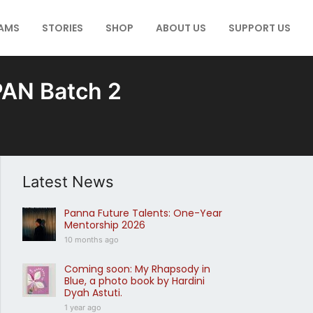
AMS
STORIES
SHOP
ABOUT US
SUPPORT US
AN Batch 2
Latest News
Panna Future Talents: One-Year
Mentorship 2026
10 months ago
Coming soon: My Rhapsody in
Blue, a photo book by Hardini
Dyah Astuti.
1 year ago