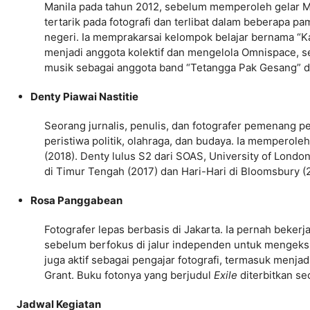
Manila pada tahun 2012, sebelum memperoleh gelar Mas
tertarik pada fotografi dan terlibat dalam beberapa pa
negeri. Ia memprakarsai kelompok belajar bernama “Ka
menjadi anggota kolektif dan mengelola Omnispace, se
musik sebagai anggota band “Tetangga Pak Gesang” da
Denty Piawai Nastitie
Seorang jurnalis, penulis, dan fotografer pemenang 
peristiwa politik, olahraga, dan budaya. Ia memperole
(2018). Denty lulus S2 dari SOAS, University of Londo
di Timur Tengah (2017) dan Hari-Hari di Bloomsbury (
Rosa Panggabean
Fotografer lepas berbasis di Jakarta. Ia pernah bekerj
sebelum berfokus di jalur independen untuk mengekspl
juga aktif sebagai pengajar fotografi, termasuk menja
Grant. Buku fotonya yang berjudul
Exile
diterbitkan se
Jadwal Kegiatan