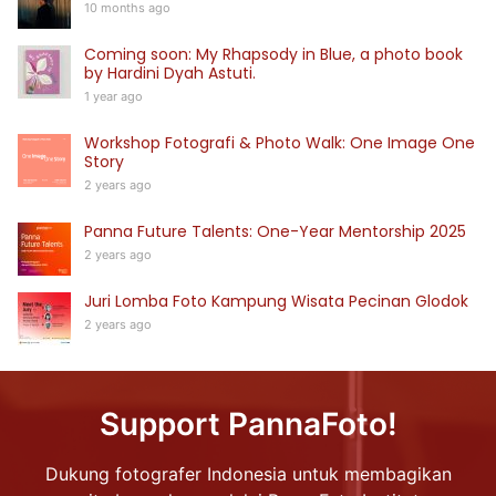
10 months ago
Coming soon: My Rhapsody in Blue, a photo book
by Hardini Dyah Astuti.
1 year ago
Workshop Fotografi & Photo Walk: One Image One
Story
2 years ago
Panna Future Talents: One-Year Mentorship 2025
2 years ago
Juri Lomba Foto Kampung Wisata Pecinan Glodok
2 years ago
Support PannaFoto!
Dukung fotografer Indonesia untuk membagikan