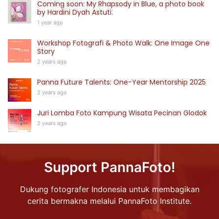
Coming soon: My Rhapsody in Blue, a photo book
by Hardini Dyah Astuti.
1 year ago
Workshop Fotografi & Photo Walk: One Image One
Story
2 years ago
Panna Future Talents: One-Year Mentorship 2025
2 years ago
Juri Lomba Foto Kampung Wisata Pecinan Glodok
2 years ago
Support PannaFoto!
Dukung fotografer Indonesia untuk membagikan
cerita bermakna melalui PannaFoto Institute.