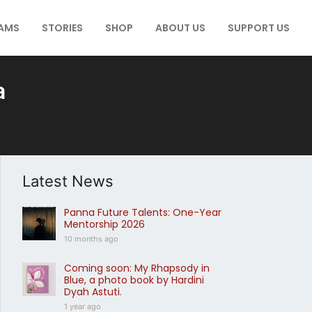
AMS
STORIES
SHOP
ABOUT US
SUPPORT US
a
Latest News
Panna Future Talents: One-Year
Mentorship 2026
10 months ago
Coming soon: My Rhapsody in
Blue, a photo book by Hardini
Dyah Astuti.
1 year ago