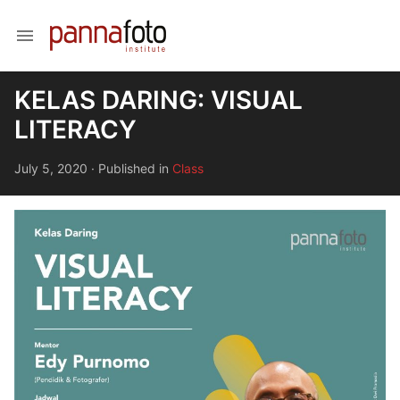
menu
KELAS DARING: VISUAL
LITERACY
July 5, 2020
·
Published in
Class